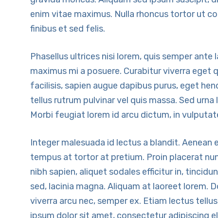
enim vitae maximus. Nulla rhoncus tortor ut co
finibus et sed felis.
Phasellus ultrices nisi lorem, quis semper ante l
maximus mi a posuere. Curabitur viverra eget quam
facilisis, sapien augue dapibus purus, eget hen
tellus rutrum pulvinar vel quis massa. Sed urna 
Morbi feugiat lorem id arcu dictum, in vulputat
Integer malesuada id lectus a blandit. Aenean et
tempus at tortor at pretium. Proin placerat nunc
nibh sapien, aliquet sodales efficitur in, tincid
sed, lacinia magna. Aliquam at laoreet lorem. Do
viverra arcu nec, semper ex. Etiam lectus tellu
ipsum dolor sit amet, consectetur adipiscing e