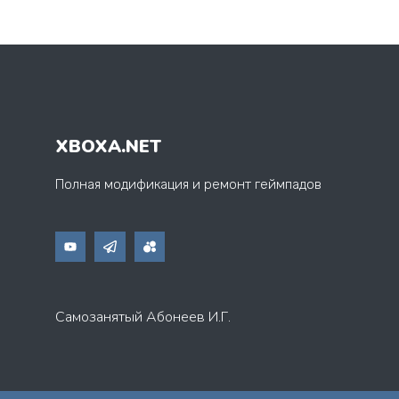
XBOXA.NET
Полная модификация и ремонт геймпадов
Самозанятый Абонеев И.Г.