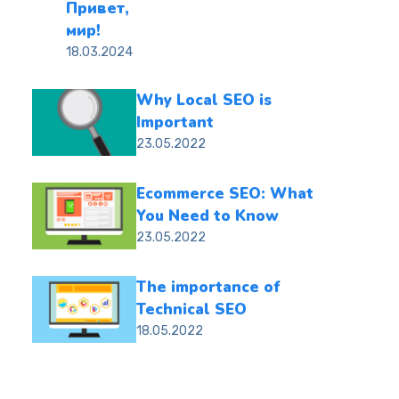
Привет,
мир!
18.03.2024
Why Local SEO is
Important
23.05.2022
Ecommerce SEO: What
You Need to Know
23.05.2022
The importance of
Technical SEO
18.05.2022