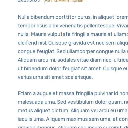
08.02.2022
Нет комментариев
Nulla bibendum porttitor purus, in aliquet lor
tempor risus a ex venenatis pellentesque. Vivam
nulla. Mauris vulputate fringilla mauris at ullam
eleifend nisl. Quisque gravida est nec sem aliq
congue feugiat. Sed ullamcorper congue nulla s
Aliquam arcu mi, sodales vitae diam nec, ultr
ut bibendum dolor feugiat sit amet. Quisque eu
varius urna sit amet scelerisque.
Etiam a augue et massa fringilla pulvinar id non o
malesuada urna. Sed vestibulum dolor quam, n
metus aliquet dictum. Aliquam vel arcu eu urna 
iaculis urna. Aliquam maximus sem urna, at conva
gravida rhoncus. Aliquam sed ipsum suscipit, d