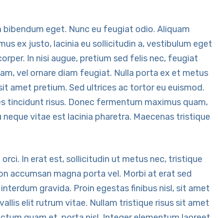
em bibendum eget. Nunc eu feugiat odio. Aliquam
us ex justo, lacinia eu sollicitudin a, vestibulum eget
corper. In nisi augue, pretium sed felis nec, feugiat
uam, vel ornare diam feugiat. Nulla porta ex et metus
it amet pretium. Sed ultrices ac tortor eu euismod.
ices tincidunt risus. Donec fermentum maximus quam,
 neque vitae est lacinia pharetra. Maecenas tristique
rci. In erat est, sollicitudin ut metus nec, tristique
on accumsan magna porta vel. Morbi at erat sed
interdum gravida. Proin egestas finibus nisl, sit amet
llis elit rutrum vitae. Nullam tristique risus sit amet
ictum quam et, porta nisl. Integer elementum laoreet