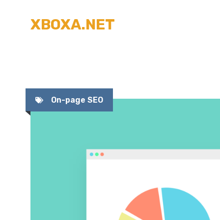
Перейти
XBOXA.NET
к
содержимому
On-page SEO